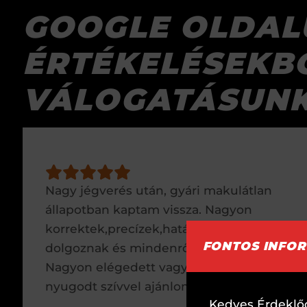
GOOGLE OLDAL
ÉRTÉKELÉSEKB
VÁLOGATÁSUNK
Nagy jégverés után, gyári makulátlan
állapotban kaptam vissza. Nagyon
korrektek,precízek,határidőn belül
FONTOS INFO
dolgoznak és mindenről tájékoztatnak!
Nagyon elégedett vagyok. Mindenkinek
nyugodt szívvel ajánlom!!
Kedves Érdeklő