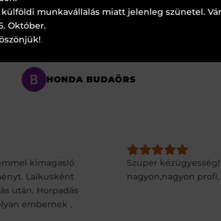
külföldi munkavállalás miatt jelenleg szünetel. Vá
6. Október.
öszönjük!
HONDA BUDAÖRS
zemmel kimagasló
Szuper kézügyesség!
dményt. Laikusként
nagyon,nagyon profi.
tás után. Horpadás
 olyan embernek ,