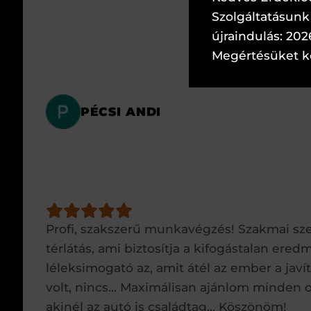
Szolgáltatásunk 
újraindulás: 202
Megértésüket k
PÉCSI ANDI
Profi, szakszerű munkavégzés! Szakmai s
térlátás, ami biztosítja a kifogástalan ere
léleksimogató az, amit átél az ember a javí
volt, nincs... Maximálisan ajánlom minden
akinél az autó is családtag... Köszönöm!