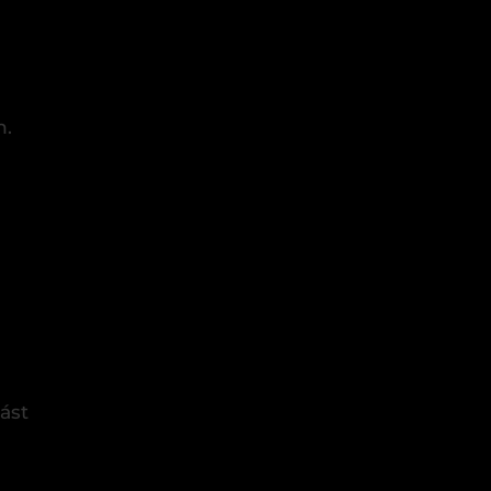
n.
ást