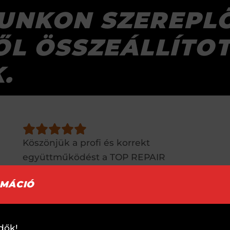
UNKON SZEREPL
ŐL ÖSSZEÁLLÍTO
.
Köszönjük a profi és korrekt
együttműködést a TOP REPAIR
csapatának, hogy ügyfeleinket a
RMÁCIÓ
legmagasabb színvonalon tudtuk
kiszolgálni! HondaBudaörs csapata
dők!