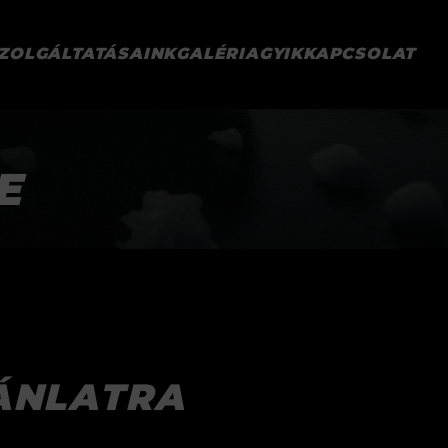
ZOLGÁLTATÁSAINK
GALÉRIA
GYIK
KAPCSOLAT
E
ÁNLATRA