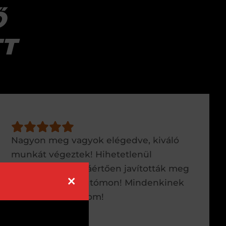
Ő
TT
Nagyon meg vagyok elégedve, kiváló
munkát végeztek! Hihetetlenül
alaposan és hozzáértően javították meg
×
a horpadást az autómon! Mindenkinek
csak ajánlani tudom!