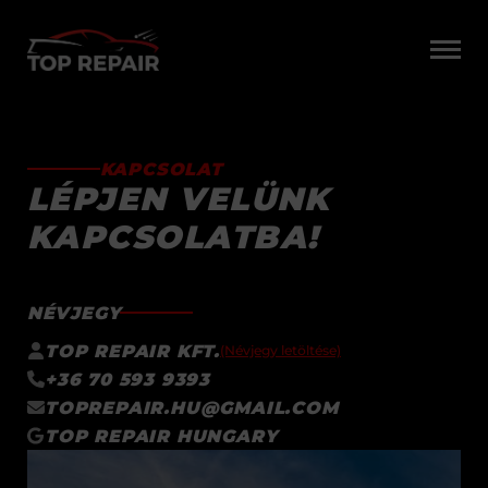
FONTOS INFORMÁCIÓ
KAPCSOLAT
FŐOLDAL
LÉPJEN VELÜNK
SZOLGÁLTATÁSAINK
GALÉRIA
KAPCSOLATBA!
GYIK
KAPCSOLAT
NÉVJEGY
TOP REPAIR KFT.
(Névjegy letöltése)
+36 70 593 9393
TOPREPAIR.HU@GMAIL.COM
TOP REPAIR HUNGARY