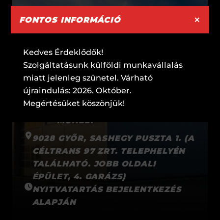
×
FONTOS INFORMÁCIÓ
Kedves Érdeklődők!
Szolgáltatásunk külföldi munkavállalás
miatt jelenleg szünetel. Várható
újraindulás: 2026. Október.
Megértésüket köszönjük!
MŰHELY
9028 GYŐR, SASHEGY PUSZTA 1. (A
CÉLTRANS 97 ZRT. TELEPHELYÉN
TALÁLHATÓ. JOBB OLDALI
ÉPÜLET, 4. GARÁZS)
NYITVATARTÁS BEJELENTKEZÉS
ALAPJÁN